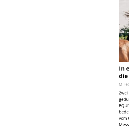
In 
die
Feb
Zwei
gedul
EQUI
bede
vom 
Mess