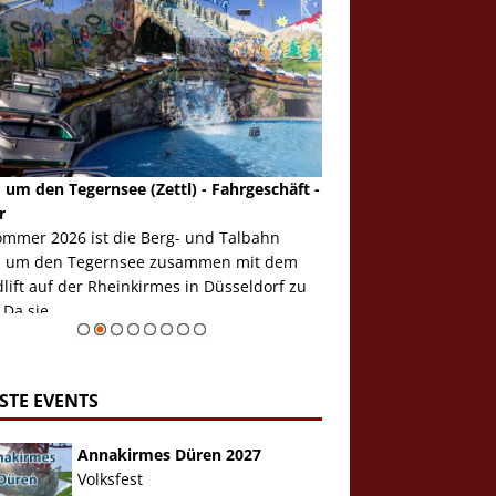
 um den Tegernsee (Zettl) - Fahrgeschäft -
Mondlift (Zettl) - Fahrg
r
Auch den Mondlift woll
ommer 2026 ist die Berg- und Talbahn
herausstellen, denn da
 um den Tegernsee zusammen mit dem
auf der Rheinkirmes in
ift auf der Rheinkirmes in Düsseldorf zu
sieht...
 Da sie ...
Zur Bildgalerie
STE EVENTS
Annakirmes Düren 2027
Volksfest