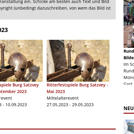
ranstaltung ein. Schicke am besten auch Text und Bild
opyright (unbedingt dazuschreiben, von wem das Bild ist
023
schäft -
Rheinkirmes Düsseldorf 2022
Rund
Auch im Jahr 2026 immer noch mal einen Blick
Bilde
häft "Crazy
Wert, die Rheinkirmes aus dem Jahr 2022. Am
Im S
Sonntag Nachmittag waren wir bei herrlichem
Rund
ur Bildgalerie
Sommerw...
Mondl
Zur Bildgalerie
Gast.
tspiele Burg Satzvey
Ritterfestspiele Burg Satzvey -
ptember 2023
Mai 2023
revent
Mittelalterevent
3 - 10.09.2023
27.05.2023 - 29.05.2023
NEU