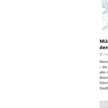
Mün
den
Feb
Müns
– di
alle
Müns
führt
Stad