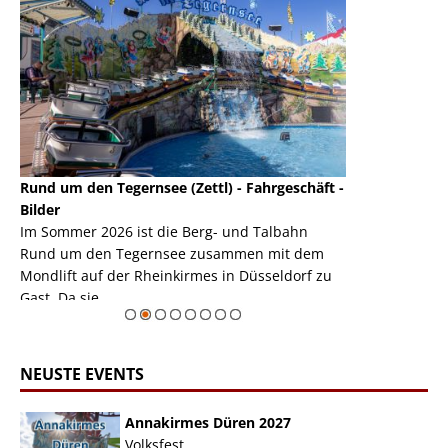
Rund um den Tegernsee (Zettl) - Fahrgeschäft -
Mondlift (Zettl
k
Bilder
Auch den Mondl
m
Im Sommer 2026 ist die Berg- und Talbahn
herausstellen,
m
Rund um den Tegernsee zusammen mit dem
auf der Rheink
Mondlift auf der Rheinkirmes in Düsseldorf zu
sieht...
erie
Gast. Da sie ...
Zur Bildgalerie
NEUSTE EVENTS
Annakirmes Düren 2027
Volksfest