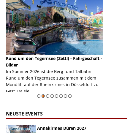
Rund um den Tegernsee (Zettl) - Fahrgeschäft -
Mondlift (Zettl
k
Bilder
Auch den Mondl
m
Im Sommer 2026 ist die Berg- und Talbahn
herausstellen,
m
Rund um den Tegernsee zusammen mit dem
auf der Rheink
Mondlift auf der Rheinkirmes in Düsseldorf zu
sieht...
erie
Gast. Da sie ...
Zur Bildgalerie
NEUSTE EVENTS
Annakirmes Düren 2027