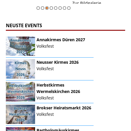
Zur Bildgalerie
gesonderter Bli
erie
NEUSTE EVENTS
Annakirmes Düren 2027
Volksfest
Neusser Kirmes 2026
Volksfest
Herbstkirmes
Wermelskirchen 2026
Volksfest
Brokser Heiratsmarkt 2026
Volksfest
Bartholomäuskirmes