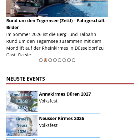
Rund um den Tegernsee (Zettl) - Fahrgeschäft -
Mondlift (Zettl
k
Bilder
Auch den Mondl
m
Im Sommer 2026 ist die Berg- und Talbahn
herausstellen,
m
Rund um den Tegernsee zusammen mit dem
auf der Rheink
Mondlift auf der Rheinkirmes in Düsseldorf zu
sieht...
erie
Gast. Da sie ...
Zur Bildgalerie
NEUSTE EVENTS
Annakirmes Düren 2027
Volksfest
Neusser Kirmes 2026
Volksfest