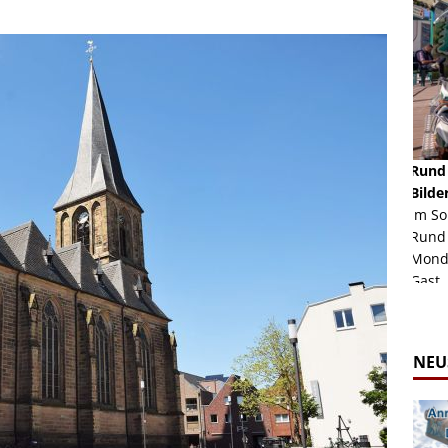
Rund um den Tegernsee (Zettl) - Fahrgeschäft -
Mondl
einen Blick
Bilder
Auch
r 2022. Am
Im Sommer 2026 ist die Berg- und Talbahn
herau
herrlichem
Rund um den Tegernsee zusammen mit dem
auf d
Mondlift auf der Rheinkirmes in Düsseldorf zu
sieht.
ur Bildgalerie
Gast. Da sie ...
Zur Bildgalerie
NEU