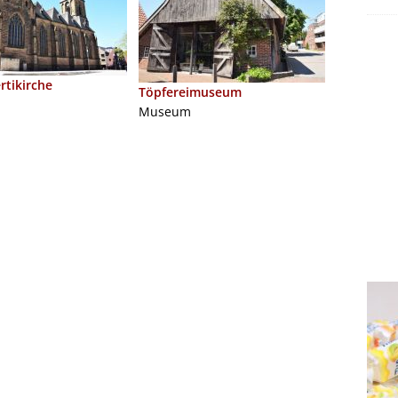
rtikirche
Töpfereimuseum
Museum