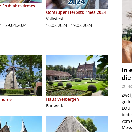
 Frühjahrskirmes
Ochtruper Herbstkirmes 2024
Volksfest
4 - 29.04.2024
16.08.2024 - 19.08.2024
In 
die
Feb
Zwei
Haus Welbergen
mühle
gedul
Bauwerk
EQUI
bede
vom 
Mess