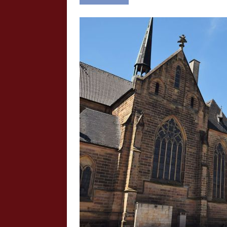
ollmann) - Laufgeschäft -
Rheinkirmes Düsseldorf 2022
Auch im Jahr 2026 immer noch mal 
lder vom Laufgeschäft "Crazy
Wert, die Rheinkirmes aus dem Jah
Sonntag Nachmittag waren wir bei 
Zur Bildgalerie
Sommerw...
Z