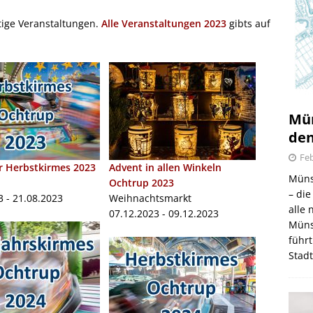
tige Veranstaltungen.
Alle Veranstaltungen 2023
gibts auf
Mün
den
Feb
r Herbstkirmes 2023
Advent in allen Winkeln
Müns
Ochtrup 2023
– di
3 - 21.08.2023
Weihnachtsmarkt
alle
07.12.2023 - 09.12.2023
Müns
führt
Stad