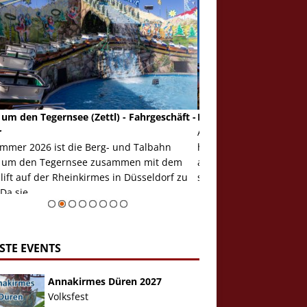
ift (Zettl) - Fahrgeschäft - Bilder
Raupenbahn (Steiger/B
 den Mondlift wollen wir noch einmal
auf der Kirmes
sstellen, denn das Fahrgeschäft ist 2026
Im Jahr 2026 feiert di
er Rheinkirmes in Düsseldorf zu Gast. So
Schausteller Steiger/B
..
Geburtstag. Daher hier
Zur Bildgalerie
gesonderter Blick au...
STE EVENTS
Annakirmes Düren 2027
Volksfest