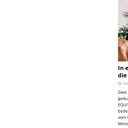
In 
die
Feb
Zwei
gedul
EQUI
bede
vom 
Mess