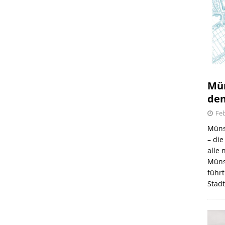
Mün
den
Feb
Müns
– di
alle
Müns
führt
Stad