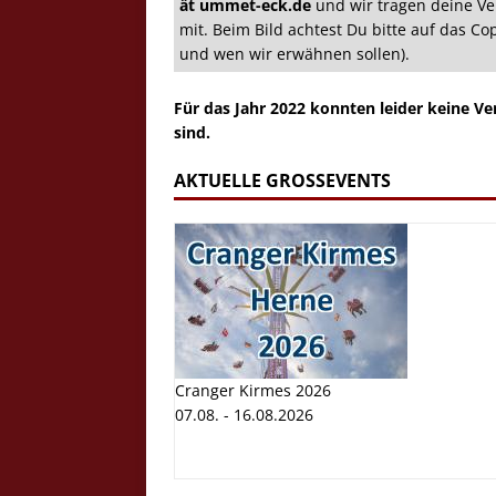
ät ummet-eck.de
und wir tragen deine Ve
mit. Beim Bild achtest Du bitte auf das C
und wen wir erwähnen sollen).
Für das Jahr 2022 konnten leider keine V
sind.
AKTUELLE GROSSEVENTS
Crazy Outback (Kollmann) - Laufge
Bilder
Schau Dir hier Bilder vom Laufgesc
Outback" an.
Z
Cranger Kirmes 2026
07.08. - 16.08.2026
Cranger K