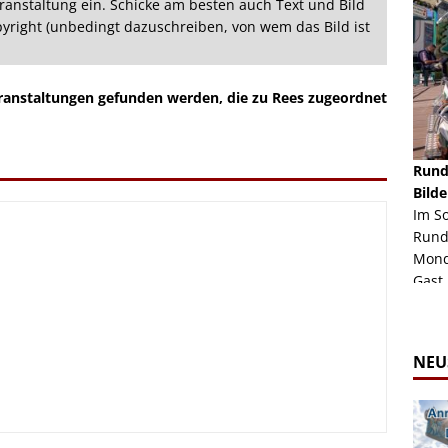
ranstaltung ein. Schicke am besten auch Text und Bild
opyright (unbedingt dazuschreiben, von wem das Bild ist
eranstaltungen gefunden werden, die zu Rees zugeordnet
schäft -
Rheinkirmes Düsseldorf 2022
Rund
Auch im Jahr 2026 immer noch mal einen Blick
Bilde
häft "Crazy
Wert, die Rheinkirmes aus dem Jahr 2022. Am
Im S
Sonntag Nachmittag waren wir bei herrlichem
Rund
ur Bildgalerie
Sommerw...
Mondl
Zur Bildgalerie
Gast.
NEU
irmes 2026