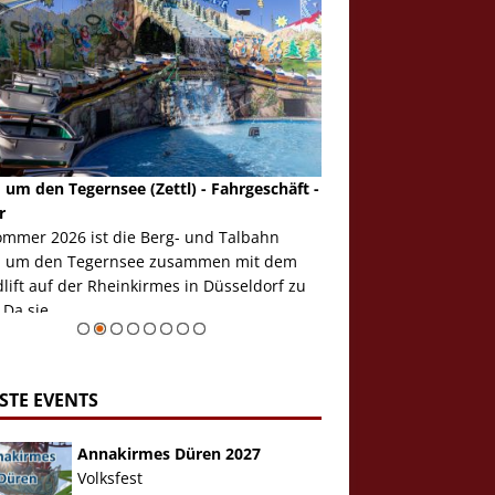
 um den Tegernsee (Zettl) - Fahrgeschäft -
Mondlift (Zettl) - Fahrg
r
Auch den Mondlift woll
ommer 2026 ist die Berg- und Talbahn
herausstellen, denn da
 um den Tegernsee zusammen mit dem
auf der Rheinkirmes in
ift auf der Rheinkirmes in Düsseldorf zu
sieht...
 Da sie ...
Zur Bildgalerie
STE EVENTS
Annakirmes Düren 2027
Volksfest