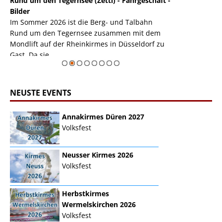
Rund um den Tegernsee (Zettl) - Fahrgeschäft -
Mondlift (Zettl
k
Bilder
Auch den Mondl
m
Im Sommer 2026 ist die Berg- und Talbahn
herausstellen,
m
Rund um den Tegernsee zusammen mit dem
auf der Rheink
Mondlift auf der Rheinkirmes in Düsseldorf zu
sieht...
erie
Gast. Da sie ...
Zur Bildgalerie
NEUSTE EVENTS
Annakirmes Düren 2027
Volksfest
Neusser Kirmes 2026
Volksfest
Herbstkirmes
Wermelskirchen 2026
Volksfest