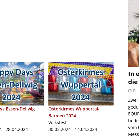
In 
die
Feb
Zwei
gedul
s Essen-Dellwig
Osterkirmes Wuppertal-
EQUI
Barmen 2024
bede
Volksfest
vom 
4 - 28.04.2024
30.03.2024 - 14.04.2024
Mess