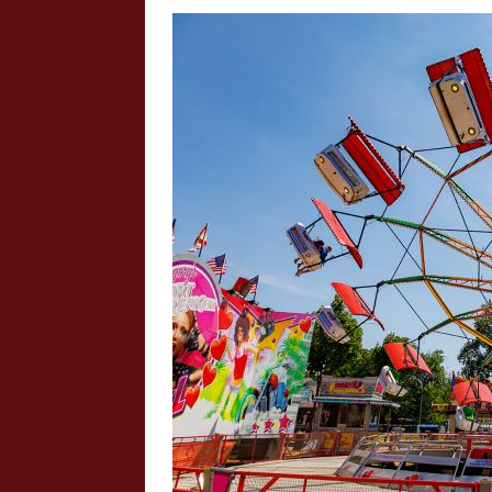
Crazy Outback (Kollmann) - Laufge
Bilder
Schau Dir hier Bilder vom Laufgesc
Outback" an.
Z