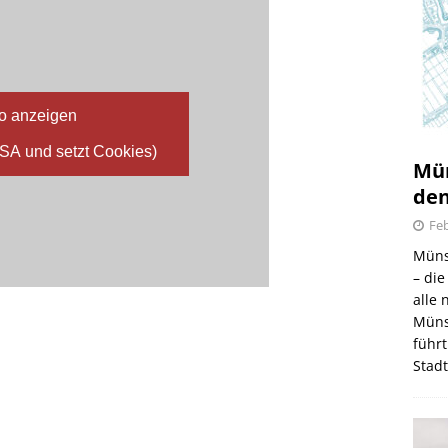
o anzeigen
USA und setzt Cookies)
Mün
den
Feb
Müns
– di
alle
Müns
führt
Stad