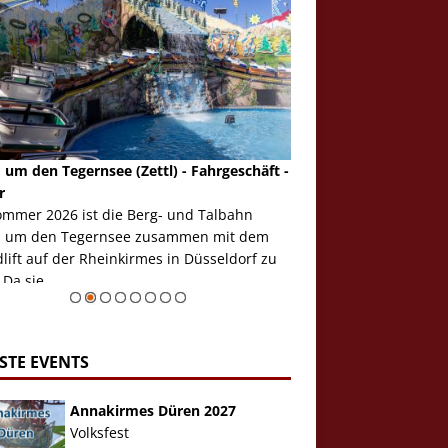
 um den Tegernsee (Zettl) - Fahrgeschäft -
Mondlift (Zettl) - Fahrg
r
Auch den Mondlift woll
ommer 2026 ist die Berg- und Talbahn
herausstellen, denn da
 um den Tegernsee zusammen mit dem
auf der Rheinkirmes in
ift auf der Rheinkirmes in Düsseldorf zu
sieht...
 Da sie ...
Zur Bildgalerie
STE EVENTS
Annakirmes Düren 2027
Volksfest