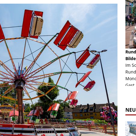
schäft -
Rheinkirmes Düsseldorf 2022
Rund
Auch im Jahr 2026 immer noch mal einen Blick
Bilde
häft "Crazy
Wert, die Rheinkirmes aus dem Jahr 2022. Am
Im S
Sonntag Nachmittag waren wir bei herrlichem
Rund
ur Bildgalerie
Sommerw...
Mondl
Zur Bildgalerie
Gast.
NEU