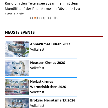
m
Rund um den Tegernsee zusammen mit dem
auf der Rheink
Mondlift auf der Rheinkirmes in Düsseldorf zu
sieht...
erie
Gast. Da sie ...
Zur Bildgalerie
NEUSTE EVENTS
Annakirmes Düren 2027
Volksfest
Neusser Kirmes 2026
Volksfest
Herbstkirmes
Wermelskirchen 2026
Volksfest
Brokser Heiratsmarkt 2026
Volksfest