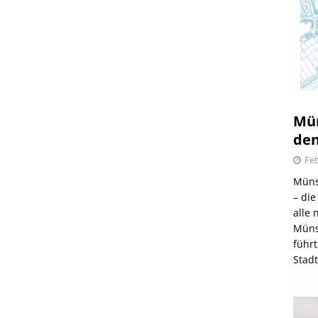
Mün
den
Feb
Müns
– di
alle
Müns
führt
Stad