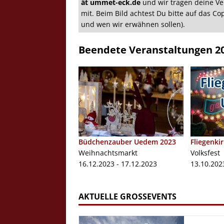
ät ummet-eck.de
und wir tragen deine Ve
mit. Beim Bild achtest Du bitte auf das C
und wen wir erwähnen sollen).
Beendete Veranstaltungen 2
Crazy Outback (Kollmann) - Laufge
Bilder
Schau Dir hier Bilder vom Laufgesc
Outback" an.
Z
Büdchenzauber Uedem 2023
Fliegenk
Weihnachtsmarkt
Volksfest
16.12.2023 - 17.12.2023
13.10.202
AKTUELLE GROSSEVENTS