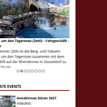
 um den Tegernsee (Zettl) - Fahrgeschäft -
Mondlift (Zettl) - Fahrg
r
Auch den Mondlift woll
ommer 2026 ist die Berg- und Talbahn
herausstellen, denn da
 um den Tegernsee zusammen mit dem
auf der Rheinkirmes in
ift auf der Rheinkirmes in Düsseldorf zu
sieht...
 Da sie ...
Zur Bildgalerie
STE EVENTS
Annakirmes Düren 2027
Volksfest