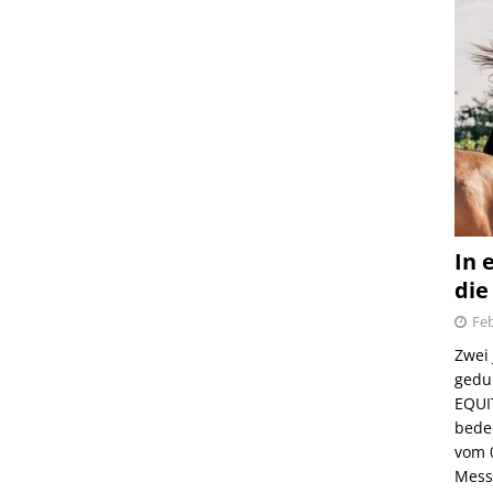
In 
die
Feb
Zwei
gedul
EQUI
bede
vom 
Mess