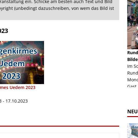
ranstaltung ein. Schicke am besten auch Text und Bild
opyright (unbedingt dazuschreiben, von wem das Bild ist
023
schäft -
Rheinkirmes Düsseldorf 2022
Rund
Auch im Jahr 2026 immer noch mal einen Blick
Bilde
häft "Crazy
Wert, die Rheinkirmes aus dem Jahr 2022. Am
Im S
Sonntag Nachmittag waren wir bei herrlichem
Rund
ur Bildgalerie
Sommerw...
Mondl
Zur Bildgalerie
Gast.
irmes Uedem 2023
3 - 17.10.2023
NEU