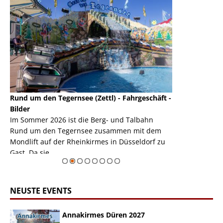
Rund um den Tegernsee (Zettl) - Fahrgeschäft -
Mondlift (Zettl
k
Bilder
Auch den Mondl
m
Im Sommer 2026 ist die Berg- und Talbahn
herausstellen,
m
Rund um den Tegernsee zusammen mit dem
auf der Rheink
Mondlift auf der Rheinkirmes in Düsseldorf zu
sieht...
erie
Gast. Da sie ...
Zur Bildgalerie
NEUSTE EVENTS
Annakirmes Düren 2027