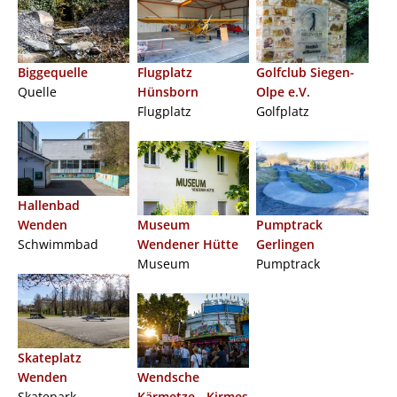
Biggequelle
Flugplatz
Golfclub Siegen-
Quelle
Hünsborn
Olpe e.V.
Flugplatz
Golfplatz
Hallenbad
Wenden
Museum
Pumptrack
Schwimmbad
Wendener Hütte
Gerlingen
Museum
Pumptrack
Skateplatz
Wenden
Wendsche
Skatepark
Kärmetze - Kirmes