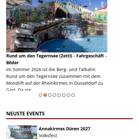
Rund um den Tegernsee (Zettl) - Fahrgeschäft -
Mondlift (Zettl
k
Bilder
Auch den Mondl
m
Im Sommer 2026 ist die Berg- und Talbahn
herausstellen,
m
Rund um den Tegernsee zusammen mit dem
auf der Rheink
Mondlift auf der Rheinkirmes in Düsseldorf zu
sieht...
erie
Gast. Da sie ...
Zur Bildgalerie
NEUSTE EVENTS
Annakirmes Düren 2027
Volksfest