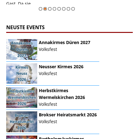
erie
Gast. Da sie ...
Zur Bildgalerie
NEUSTE EVENTS
Annakirmes Düren 2027
Volksfest
Neusser Kirmes 2026
Volksfest
Herbstkirmes
Wermelskirchen 2026
Volksfest
Brokser Heiratsmarkt 2026
Volksfest
Bartholomäuskirmes