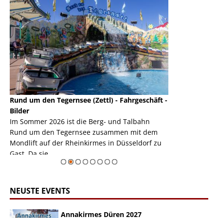
Rund um den Tegernsee (Zettl) - Fahrgeschäft -
Mondlift (Zettl
k
Bilder
Auch den Mondl
m
Im Sommer 2026 ist die Berg- und Talbahn
herausstellen,
m
Rund um den Tegernsee zusammen mit dem
auf der Rheink
Mondlift auf der Rheinkirmes in Düsseldorf zu
sieht...
erie
Gast. Da sie ...
Zur Bildgalerie
NEUSTE EVENTS
Annakirmes Düren 2027