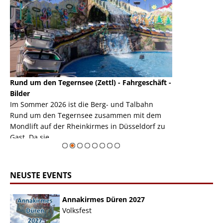
Rund um den Tegernsee (Zettl) - Fahrgeschäft -
Mondlift (Zettl
k
Bilder
Auch den Mondl
m
Im Sommer 2026 ist die Berg- und Talbahn
herausstellen,
m
Rund um den Tegernsee zusammen mit dem
auf der Rheink
Mondlift auf der Rheinkirmes in Düsseldorf zu
sieht...
erie
Gast. Da sie ...
Zur Bildgalerie
NEUSTE EVENTS
Annakirmes Düren 2027
Volksfest