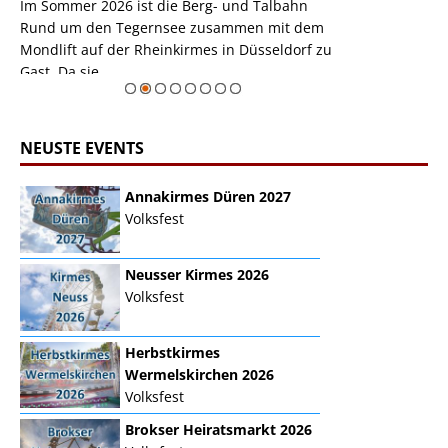
m
Im Sommer 2026 ist die Berg- und Talbahn
herausstellen,
m
Rund um den Tegernsee zusammen mit dem
auf der Rheink
Mondlift auf der Rheinkirmes in Düsseldorf zu
sieht...
erie
Gast. Da sie ...
Zur Bildgalerie
NEUSTE EVENTS
Annakirmes Düren 2027
Volksfest
Neusser Kirmes 2026
Volksfest
Herbstkirmes
Wermelskirchen 2026
Volksfest
Brokser Heiratsmarkt 2026