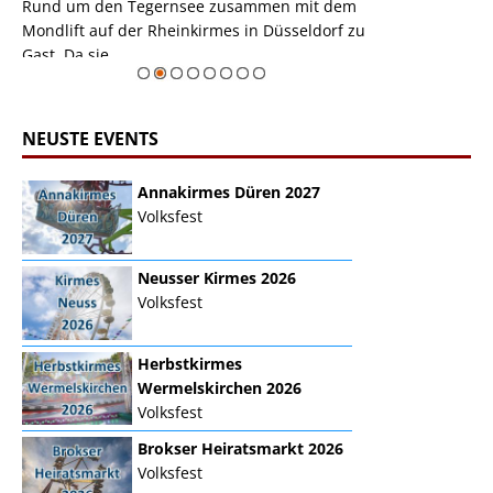
m
Rund um den Tegernsee zusammen mit dem
auf der Rheink
Mondlift auf der Rheinkirmes in Düsseldorf zu
sieht...
erie
Gast. Da sie ...
Zur Bildgalerie
NEUSTE EVENTS
Annakirmes Düren 2027
Volksfest
Neusser Kirmes 2026
Volksfest
Herbstkirmes
Wermelskirchen 2026
Volksfest
Brokser Heiratsmarkt 2026
Volksfest