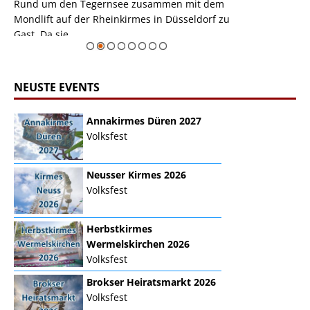
m den Tegernsee zusammen mit dem
auf der Rheinkirmes in Dü
t auf der Rheinkirmes in Düsseldorf zu
sieht...
sie ...
Zur Bildgalerie
NEUSTE EVENTS
Annakirmes Düren 2027
Volksfest
Neusser Kirmes 2026
Volksfest
Herbstkirmes
Wermelskirchen 2026
Volksfest
Brokser Heiratsmarkt 2026
Volksfest