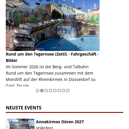
Rund um den Tegernsee (Zettl) - Fahrgeschäft -
Mondlift (Zettl
k
Bilder
Auch den Mondl
m
Im Sommer 2026 ist die Berg- und Talbahn
herausstellen,
m
Rund um den Tegernsee zusammen mit dem
auf der Rheink
Mondlift auf der Rheinkirmes in Düsseldorf zu
sieht...
erie
Gast. Da sie ...
Zur Bildgalerie
NEUSTE EVENTS
Annakirmes Düren 2027
Volksfest