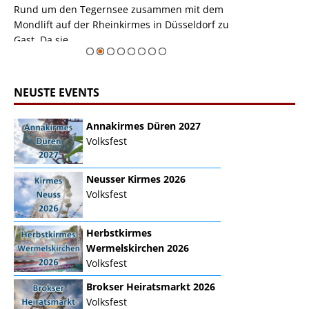
m
Rund um den Tegernsee zusammen mit dem
auf der Rheink
Mondlift auf der Rheinkirmes in Düsseldorf zu
sieht...
erie
Gast. Da sie ...
Zur Bildgalerie
NEUSTE EVENTS
Annakirmes Düren 2027
Volksfest
Neusser Kirmes 2026
Volksfest
Herbstkirmes
Wermelskirchen 2026
Volksfest
Brokser Heiratsmarkt 2026
Volksfest