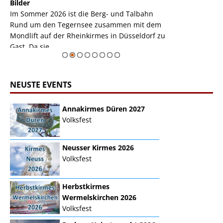
k
Bilder
Auch den Mondl
m
Im Sommer 2026 ist die Berg- und Talbahn
herausstellen,
m
Rund um den Tegernsee zusammen mit dem
auf der Rheink
Mondlift auf der Rheinkirmes in Düsseldorf zu
sieht...
erie
Gast. Da sie ...
Zur Bildgalerie
NEUSTE EVENTS
Annakirmes Düren 2027
Volksfest
Neusser Kirmes 2026
Volksfest
Herbstkirmes
Wermelskirchen 2026
Volksfest