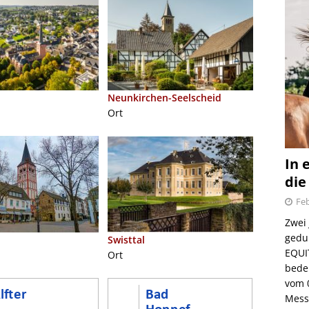
Neunkirchen-Seelscheid
Ort
In 
die
Feb
Zwei
gedul
Swisttal
EQUI
Ort
bede
vom 
Mess