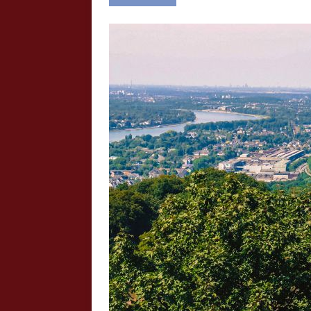
Crazy Outback (Kollmann) - Laufge
Bilder
Schau Dir hier Bilder vom Laufgesc
Outback" an.
Z