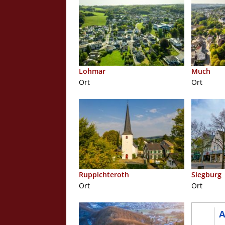
Lohmar
Much
Ort
Ort
Ruppichteroth
Siegburg
Ort
Ort