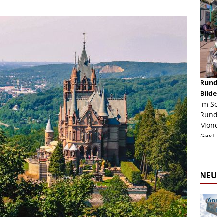
schäft -
Rheinkirmes Düsseldorf 2022
Rund
Auch im Jahr 2026 immer noch mal einen Blick
Bilde
häft "Crazy
Wert, die Rheinkirmes aus dem Jahr 2022. Am
Im S
Sonntag Nachmittag waren wir bei herrlichem
Rund
ur Bildgalerie
Sommerw...
Mondl
Zur Bildgalerie
Gast.
NEU