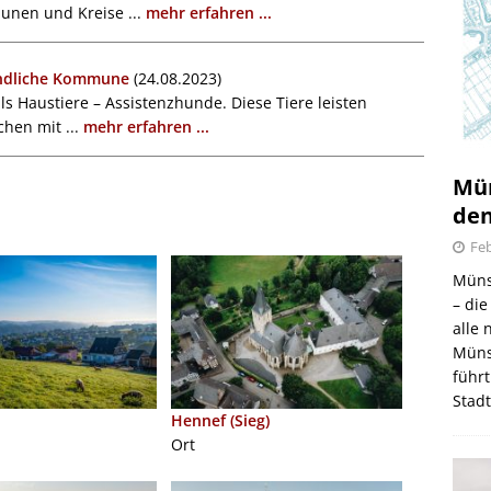
unen und Kreise ...
mehr erfahren ...
undliche Kommune
(24.08.2023)
als Haustiere – Assistenzhunde. Diese Tiere leisten
hen mit ...
mehr erfahren ...
Mün
den
Feb
Müns
– di
alle
Müns
führt
Stad
Hennef (Sieg)
Ort