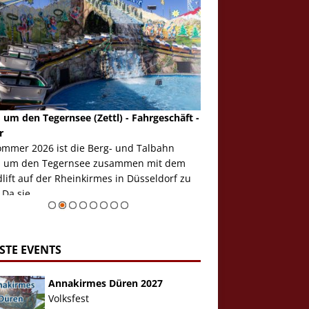
 um den Tegernsee (Zettl) - Fahrgeschäft -
Mondlift (Zettl) - Fahrg
r
Auch den Mondlift woll
ommer 2026 ist die Berg- und Talbahn
herausstellen, denn da
 um den Tegernsee zusammen mit dem
auf der Rheinkirmes in
ift auf der Rheinkirmes in Düsseldorf zu
sieht...
 Da sie ...
Zur Bildgalerie
STE EVENTS
Annakirmes Düren 2027
Volksfest