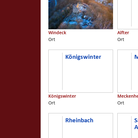
Alfter
Windeck
Ort
Ort
Meckenh
Königswinter
Ort
Ort