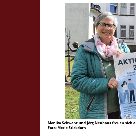
Crazy Outback (Kollmann) - Laufge
Bilder
Schau Dir hier Bilder vom Laufgesc
Outback" an.
Z
Monika Schwanz und Jörg Neuhaus freuen sich au
Foto: Merle Stickdorn