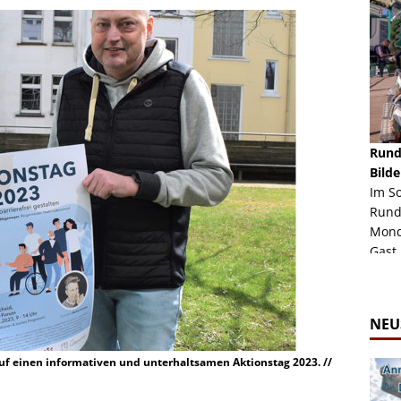
schäft -
Rheinkirmes Düsseldorf 2022
Rund
Auch im Jahr 2026 immer noch mal einen Blick
Bilde
häft "Crazy
Wert, die Rheinkirmes aus dem Jahr 2022. Am
Im S
Sonntag Nachmittag waren wir bei herrlichem
Rund
ur Bildgalerie
Sommerw...
Mondl
Zur Bildgalerie
Gast.
NEU
f einen informativen und unterhaltsamen Aktionstag 2023. //