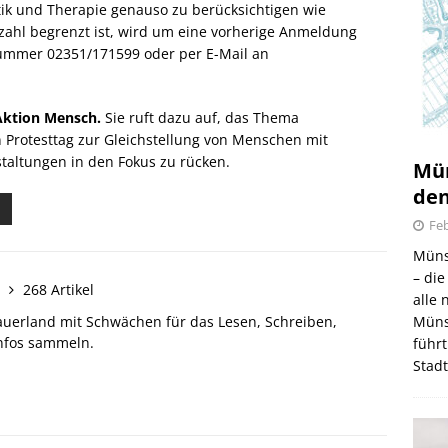
tik und Therapie genauso zu berücksichtigen wie
zahl begrenzt ist, wird um eine vorherige Anmeldung
ummer 02351/171599 oder per E-Mail an
Aktion Mensch.
Sie ruft dazu auf, das Thema
 Protesttag zur Gleichstellung von Menschen mit
altungen in den Fokus zu rücken.
Mün
den
Feb
Müns
– di
n
268 Artikel
alle
Müns
auerland mit Schwächen für das Lesen, Schreiben,
Infos sammeln.
führt
Stad