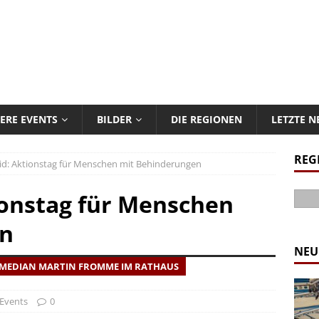
ERE EVENTS
BILDER
DIE REGIONEN
LETZTE 
REG
d: Aktionstag für Menschen mit Behinderungen
ionstag für Menschen
en
NEU
OMEDIAN MARTIN FROMME IM RATHAUS
Events
0