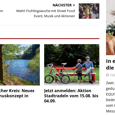
NÄCHSTER
um
Wiehl: Frühlingswoche mit Street Food
Event, Musik und Aktionen
In 
die
Feb
Zwei
gedul
her Kreis: Neues
Jetzt anmelden: Aktion
EQUI
muskonzept in
Stadtradeln vom 15.08. bis
bede
04.09.
vom 
Mess