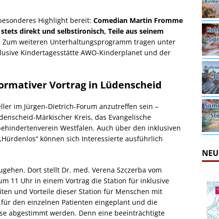
besonderes Highlight bereit:
Comedian Martin Fromme
 stets direkt und selbstironisch, Teile aus seinem
.
Zum weiteren Unterhaltungsprogramm tragen unter
nklusive Kindertagesstätte AWO-Kinderplanet und der
formativer Vortrag in Lüdenscheid
ler im Jürgen-Dietrich-Forum anzutreffen sein –
üdenscheid-Märkischer Kreis, das Evangelische
ehindertenverein Westfalen. Auch über den inklusiven
„Hürdenlos“ können sich Interessierte ausführlich
NEU
ugehen. Dort stellt Dr. med. Verena Szczerba vom
11 Uhr in einem Vortrag die Station für inklusive
eiten und Vorteile dieser Station für Menschen mit
für den einzelnen Patienten eingeplant und die
sse abgestimmt werden. Denn eine beeinträchtigte