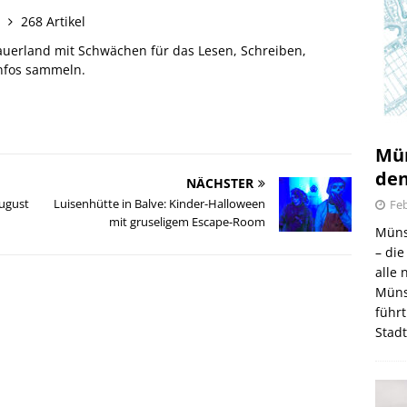
n
268 Artikel
auerland mit Schwächen für das Lesen, Schreiben,
Infos sammeln.
Mün
den
NÄCHSTER
August
Luisenhütte in Balve: Kinder-Halloween
Feb
mit gruseligem Escape-Room
Müns
– di
alle
Müns
führt
Stad