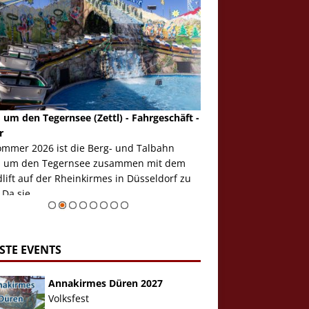
 um den Tegernsee (Zettl) - Fahrgeschäft -
Mondlift (Zettl) - Fahrg
r
Auch den Mondlift woll
ommer 2026 ist die Berg- und Talbahn
herausstellen, denn da
 um den Tegernsee zusammen mit dem
auf der Rheinkirmes in
ift auf der Rheinkirmes in Düsseldorf zu
sieht...
 Da sie ...
Zur Bildgalerie
STE EVENTS
Annakirmes Düren 2027
Volksfest