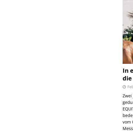
In 
die
Feb
Zwei
gedul
EQUI
bede
vom 
Mess