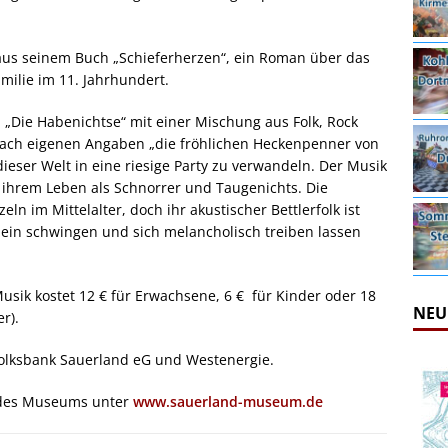
 aus seinem Buch „Schieferherzen“, ein Roman über das
milie im 11. Jahrhundert.
 „Die Habenichtse“ mit einer Mischung aus Folk, Rock
 nach eigenen Angaben „die fröhlichen Heckenpenner von
eser Welt in eine riesige Party zu verwandeln. Der Musik
 ihrem Leben als Schnorrer und Taugenichts. Die
n im Mittelalter, doch ihr akustischer Bettlerfolk ist
zbein schwingen und sich melancholisch treiben lassen
usik kostet 12 € für Erwachsene, 6 € für Kinder oder 18
NEU
r).
Volksbank Sauerland eG und Westenergie.
 des Museums unter
www.sauerland-museum.de