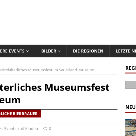
ERE EVENTS
BILDER
DIE REGIONEN
LETZTE 
REG
Mittelalterliches Museumsfest im Sauerland-Museum
lterliches Museumsfest
seum
NEU
LICHE BIERBRAUER
es
,
Events
,
mit Kindern
0