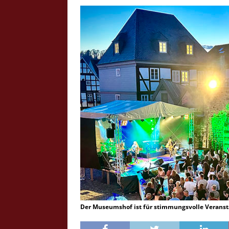
Crazy Outback (Kollmann) - Laufge
Bilder
Schau Dir hier Bilder vom Laufgesc
Outback" an.
Z
Der Museumshof ist für stimmungsvolle Veransta