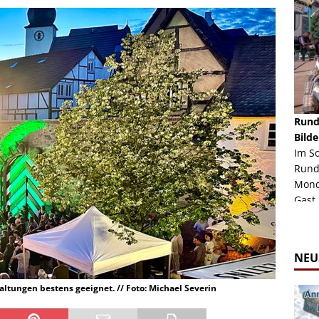
schäft -
Rheinkirmes Düsseldorf 2022
Rund
Auch im Jahr 2026 immer noch mal einen Blick
Bilde
häft "Crazy
Wert, die Rheinkirmes aus dem Jahr 2022. Am
Im S
Sonntag Nachmittag waren wir bei herrlichem
Rund
ur Bildgalerie
Sommerw...
Mondl
Zur Bildgalerie
Gast.
NEU
ltungen bestens geeignet. // Foto: Michael Severin