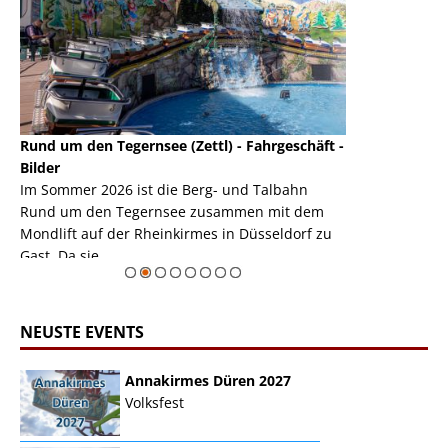
Rund um den Tegernsee (Zettl) - Fahrgeschäft -
Mondlift (Zettl
k
Bilder
Auch den Mondl
m
Im Sommer 2026 ist die Berg- und Talbahn
herausstellen,
m
Rund um den Tegernsee zusammen mit dem
auf der Rheink
Mondlift auf der Rheinkirmes in Düsseldorf zu
sieht...
erie
Gast. Da sie ...
Zur Bildgalerie
NEUSTE EVENTS
Annakirmes Düren 2027
Volksfest