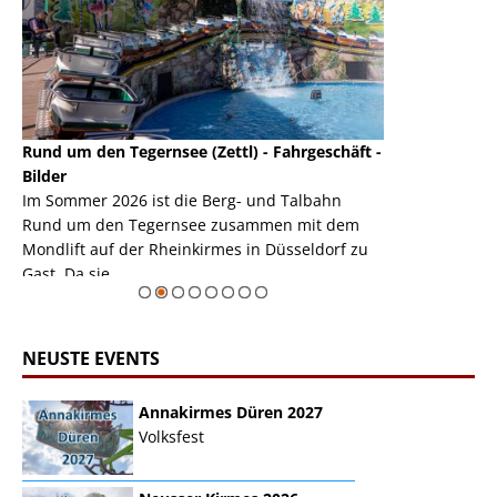
Rund um den Tegernsee (Zettl) - Fahrgeschäft -
Mondlift (Zettl
k
Bilder
Auch den Mondl
m
Im Sommer 2026 ist die Berg- und Talbahn
herausstellen,
m
Rund um den Tegernsee zusammen mit dem
auf der Rheink
Mondlift auf der Rheinkirmes in Düsseldorf zu
sieht...
erie
Gast. Da sie ...
Zur Bildgalerie
NEUSTE EVENTS
Annakirmes Düren 2027
Volksfest