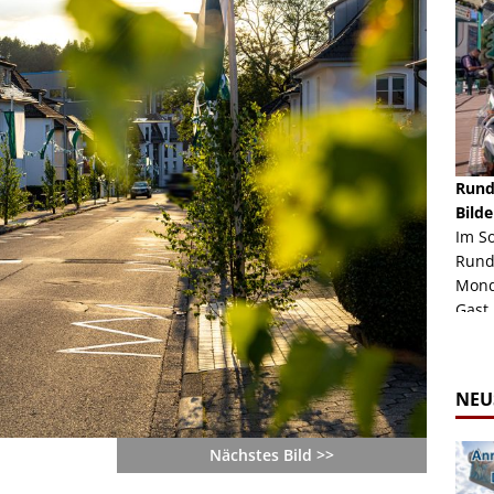
schäft -
Rheinkirmes Düsseldorf 2022
Rund
Auch im Jahr 2026 immer noch mal einen Blick
Bilde
häft "Crazy
Wert, die Rheinkirmes aus dem Jahr 2022. Am
Im S
Sonntag Nachmittag waren wir bei herrlichem
Rund
ur Bildgalerie
Sommerw...
Mondl
Zur Bildgalerie
Gast.
NEU
Nächstes Bild >>