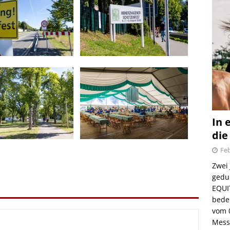
In 
die
Feb
Zwei
gedul
EQUI
bede
vom 
Mess