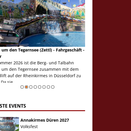
 um den Tegernsee (Zettl) - Fahrgeschäft -
Mondlift (Zettl) - Fahrg
r
Auch den Mondlift woll
ommer 2026 ist die Berg- und Talbahn
herausstellen, denn da
 um den Tegernsee zusammen mit dem
auf der Rheinkirmes in
ift auf der Rheinkirmes in Düsseldorf zu
sieht...
 Da sie ...
Zur Bildgalerie
STE EVENTS
Annakirmes Düren 2027
Volksfest