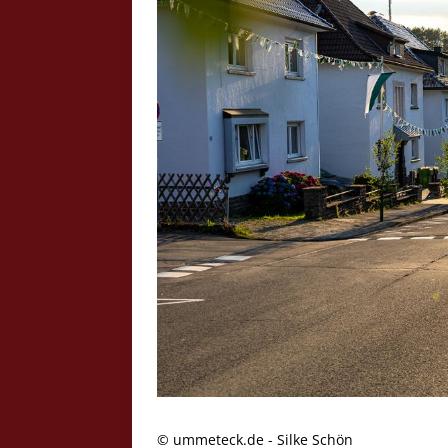
Crazy Outback (Kollmann) - Laufge
Bilder
Schau Dir hier Bilder vom Laufgesc
Outback" an.
Z
© ummeteck.de - Silke Schön