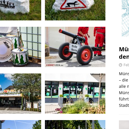
Mün
den
Feb
Müns
– di
alle
Müns
führt
Stad