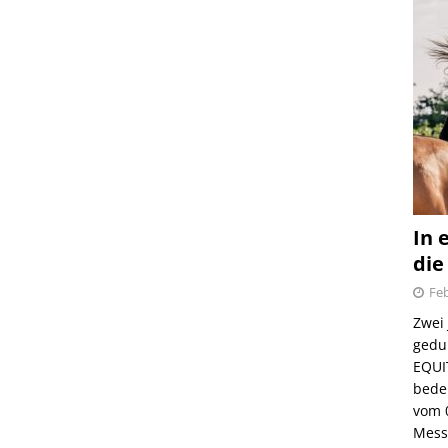
In 
die
Feb
Zwei
gedul
EQUI
bede
vom 
Mess