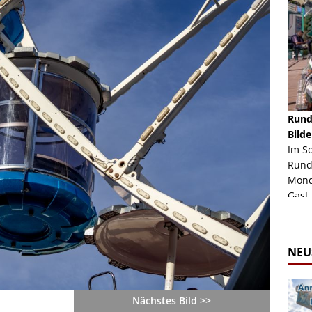
schäft -
Rheinkirmes Düsseldorf 2022
Rund
Auch im Jahr 2026 immer noch mal einen Blick
Bilde
häft "Crazy
Wert, die Rheinkirmes aus dem Jahr 2022. Am
Im S
Sonntag Nachmittag waren wir bei herrlichem
Rund
ur Bildgalerie
Sommerw...
Mondl
Zur Bildgalerie
Gast.
NEU
Nächstes Bild >>