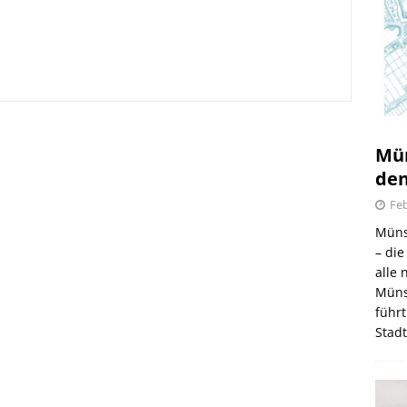
irmes 2026
Mün
6.08.2026
den
Feb
Müns
– di
alle
Müns
führt
Stad