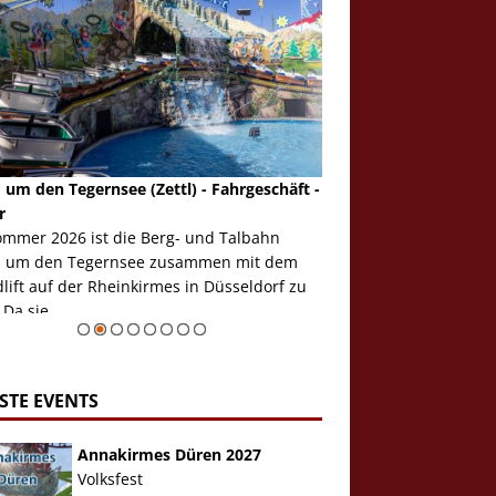
 um den Tegernsee (Zettl) - Fahrgeschäft -
Mondlift (Zettl) - Fahrg
r
Auch den Mondlift woll
ommer 2026 ist die Berg- und Talbahn
herausstellen, denn da
 um den Tegernsee zusammen mit dem
auf der Rheinkirmes in
ift auf der Rheinkirmes in Düsseldorf zu
sieht...
 Da sie ...
Zur Bildgalerie
STE EVENTS
Annakirmes Düren 2027
Volksfest