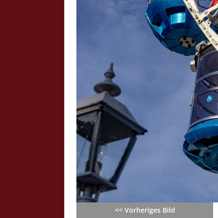
Crazy Outback (Kollmann) - Laufge
Bilder
Schau Dir hier Bilder vom Laufgesc
Outback" an.
Z
<< Vorheriges Bild