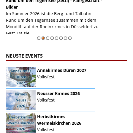
Rund um den Tegernsee (Zettl) - Fahrgeschäft -
Mondlift (Zettl
k
Bilder
Auch den Mondl
m
Im Sommer 2026 ist die Berg- und Talbahn
herausstellen,
m
Rund um den Tegernsee zusammen mit dem
auf der Rheink
Mondlift auf der Rheinkirmes in Düsseldorf zu
sieht...
erie
Gast. Da sie ...
Zur Bildgalerie
NEUSTE EVENTS
Annakirmes Düren 2027
Volksfest
Neusser Kirmes 2026
Volksfest
Herbstkirmes
Wermelskirchen 2026
Volksfest