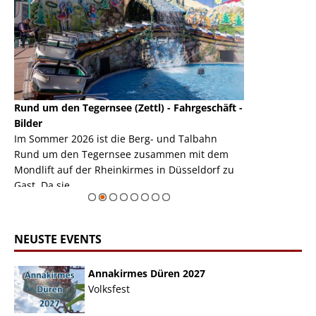
Rund um den Tegernsee (Zettl) - Fahrgeschäft -
Mondlift (Zettl
k
Bilder
Auch den Mondl
m
Im Sommer 2026 ist die Berg- und Talbahn
herausstellen,
m
Rund um den Tegernsee zusammen mit dem
auf der Rheink
Mondlift auf der Rheinkirmes in Düsseldorf zu
sieht...
erie
Gast. Da sie ...
Zur Bildgalerie
NEUSTE EVENTS
Annakirmes Düren 2027
Volksfest