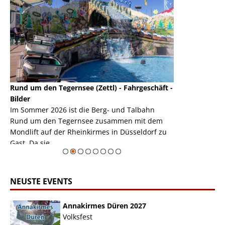
Rund um den Tegernsee (Zettl) - Fahrgeschäft -
Mondlift (Zettl
k
Bilder
Auch den Mondl
m
Im Sommer 2026 ist die Berg- und Talbahn
herausstellen,
m
Rund um den Tegernsee zusammen mit dem
auf der Rheink
Mondlift auf der Rheinkirmes in Düsseldorf zu
sieht...
erie
Gast. Da sie ...
Zur Bildgalerie
NEUSTE EVENTS
Annakirmes Düren 2027
Volksfest