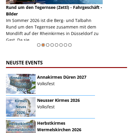
Rund um den Tegernsee (Zettl) - Fahrgeschäft -
Mondlift (Zettl
k
Bilder
Auch den Mondl
m
Im Sommer 2026 ist die Berg- und Talbahn
herausstellen,
m
Rund um den Tegernsee zusammen mit dem
auf der Rheink
Mondlift auf der Rheinkirmes in Düsseldorf zu
sieht...
erie
Gast. Da sie ...
Zur Bildgalerie
NEUSTE EVENTS
Annakirmes Düren 2027
Volksfest
Neusser Kirmes 2026
Volksfest
Herbstkirmes
Wermelskirchen 2026