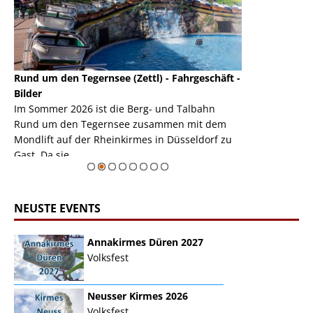
Rund um den Tegernsee (Zettl) - Fahrgeschäft -
Mondlift (Zettl
k
Bilder
Auch den Mondl
m
Im Sommer 2026 ist die Berg- und Talbahn
herausstellen,
m
Rund um den Tegernsee zusammen mit dem
auf der Rheink
Mondlift auf der Rheinkirmes in Düsseldorf zu
sieht...
erie
Gast. Da sie ...
Zur Bildgalerie
NEUSTE EVENTS
Annakirmes Düren 2027
Volksfest
Neusser Kirmes 2026
Volksfest