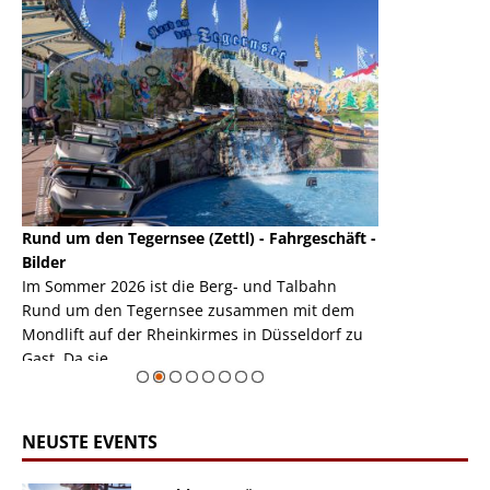
Rund um den Tegernsee (Zettl) - Fahrgeschäft -
Mondlift (Zettl
k
Bilder
Auch den Mondl
m
Im Sommer 2026 ist die Berg- und Talbahn
herausstellen,
m
Rund um den Tegernsee zusammen mit dem
auf der Rheink
Mondlift auf der Rheinkirmes in Düsseldorf zu
sieht...
erie
Gast. Da sie ...
Zur Bildgalerie
NEUSTE EVENTS