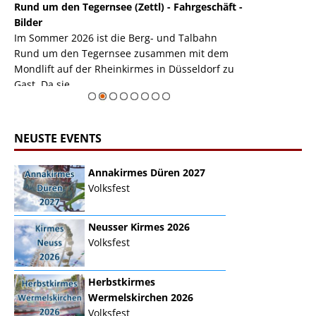
Rund um den Tegernsee (Zettl) - Fahrgeschäft -
Mondlift (Zettl
k
Bilder
Auch den Mondl
m
Im Sommer 2026 ist die Berg- und Talbahn
herausstellen,
m
Rund um den Tegernsee zusammen mit dem
auf der Rheink
Mondlift auf der Rheinkirmes in Düsseldorf zu
sieht...
erie
Gast. Da sie ...
Zur Bildgalerie
NEUSTE EVENTS
Annakirmes Düren 2027
Volksfest
Neusser Kirmes 2026
Volksfest
Herbstkirmes
Wermelskirchen 2026
Volksfest