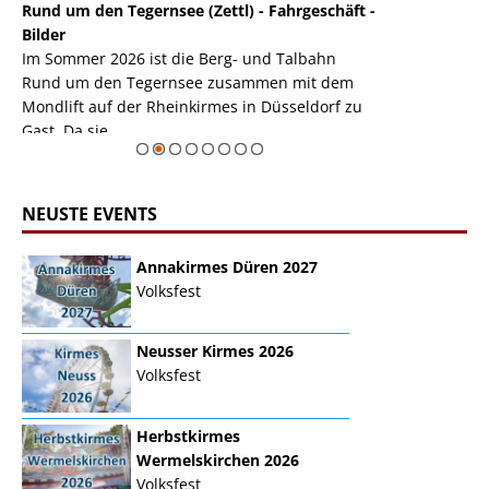
Rund um den Tegernsee (Zettl) - Fahrgeschäft -
Mondlift (Zettl
k
Bilder
Auch den Mondl
m
Im Sommer 2026 ist die Berg- und Talbahn
herausstellen,
m
Rund um den Tegernsee zusammen mit dem
auf der Rheink
Mondlift auf der Rheinkirmes in Düsseldorf zu
sieht...
erie
Gast. Da sie ...
Zur Bildgalerie
NEUSTE EVENTS
Annakirmes Düren 2027
Volksfest
Neusser Kirmes 2026
Volksfest
Herbstkirmes
Wermelskirchen 2026
Volksfest