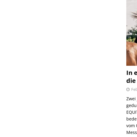
In 
die
Feb
Zwei
gedul
EQUI
bede
vom 
Mess