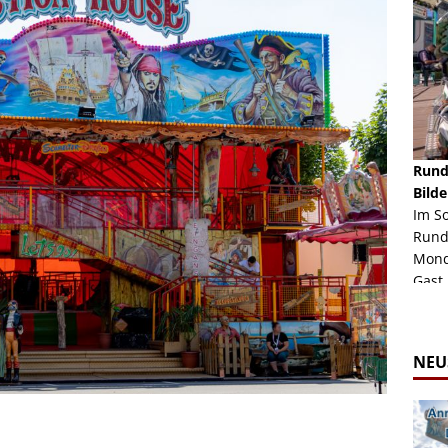
schäft -
Rheinkirmes Düsseldorf 2022
Rund
Auch im Jahr 2026 immer noch mal einen Blick
Bilde
häft "Crazy
Wert, die Rheinkirmes aus dem Jahr 2022. Am
Im S
Sonntag Nachmittag waren wir bei herrlichem
Rund
ur Bildgalerie
Sommerw...
Mondl
Zur Bildgalerie
Gast.
NEU