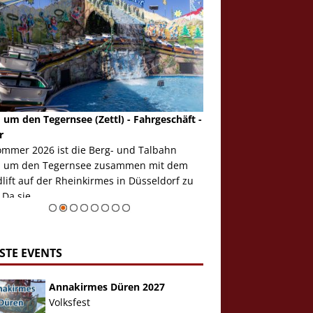
 um den Tegernsee (Zettl) - Fahrgeschäft -
Mondlift (Zettl) - Fahrg
r
Auch den Mondlift woll
ommer 2026 ist die Berg- und Talbahn
herausstellen, denn da
 um den Tegernsee zusammen mit dem
auf der Rheinkirmes in
ift auf der Rheinkirmes in Düsseldorf zu
sieht...
 Da sie ...
Zur Bildgalerie
STE EVENTS
Annakirmes Düren 2027
Volksfest