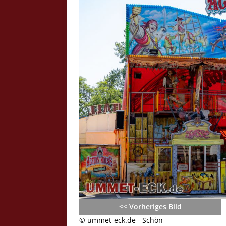
Crazy Outback (Kollmann) - Laufge
Bilder
Schau Dir hier Bilder vom Laufgesc
Outback" an.
Z
<< Vorheriges Bild
© ummet-eck.de - Schön