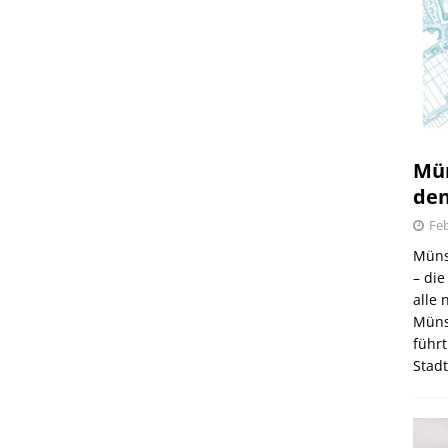
Mün
den
Feb
Müns
– di
alle
Müns
führt
Stad