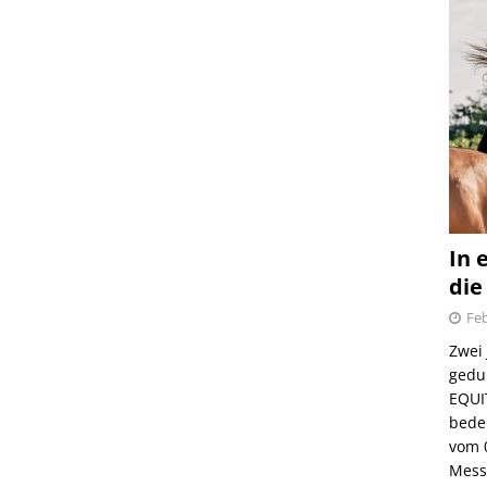
In 
die
Feb
Zwei
gedul
EQUI
bede
vom 
Mess