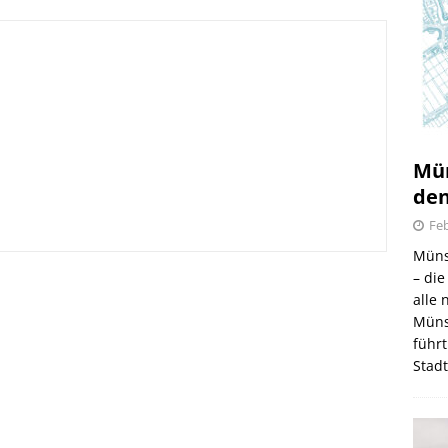
Mün
den
Feb
Müns
irmes 2026
– di
alle
6.08.2026
Müns
führt
Stad