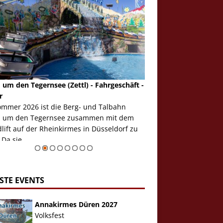
 um den Tegernsee (Zettl) - Fahrgeschäft -
Mondlift (Zettl) - Fahrg
r
Auch den Mondlift woll
ommer 2026 ist die Berg- und Talbahn
herausstellen, denn da
 um den Tegernsee zusammen mit dem
auf der Rheinkirmes in
ift auf der Rheinkirmes in Düsseldorf zu
sieht...
 Da sie ...
Zur Bildgalerie
STE EVENTS
Annakirmes Düren 2027
Volksfest