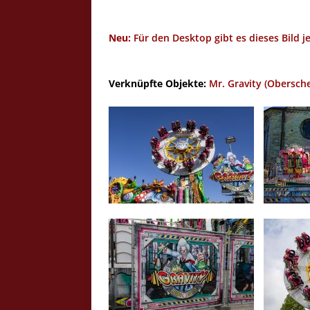
Neu:
Für den Desktop gibt es dieses Bild j
Verknüpfte Objekte:
Mr. Gravity (Obersche