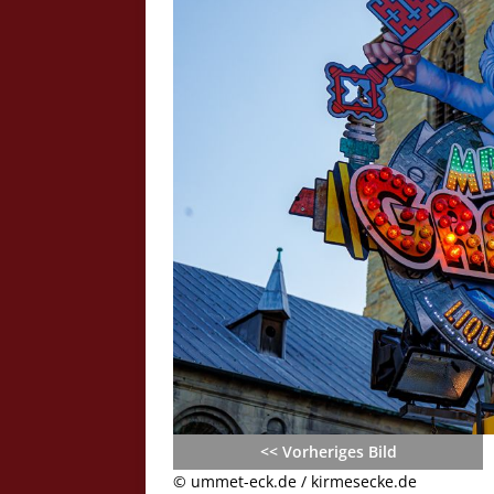
Crazy Outback (Kollmann) - Laufge
Bilder
Schau Dir hier Bilder vom Laufgesc
Outback" an.
Z
<< Vorheriges Bild
© ummet-eck.de / kirmesecke.de