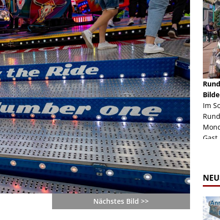
schäft -
Rheinkirmes Düsseldorf 2022
Rund
Auch im Jahr 2026 immer noch mal einen Blick
Bilde
häft "Crazy
Wert, die Rheinkirmes aus dem Jahr 2022. Am
Im S
Sonntag Nachmittag waren wir bei herrlichem
Rund
ur Bildgalerie
Sommerw...
Mondl
Zur Bildgalerie
Gast.
NEU
Nächstes Bild >>