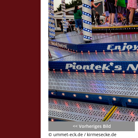
Crazy Outback (Kollmann) - Laufge
Bilder
Schau Dir hier Bilder vom Laufgesc
Outback" an.
Z
<< Vorheriges Bild
© ummet-eck.de / kirmesecke.de