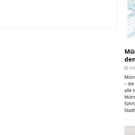
irmes 2026
6.08.2026
Mün
den
Feb
Müns
– di
alle
Müns
führt
Stad