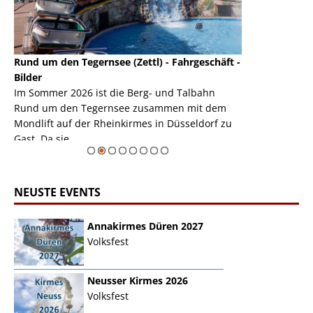
Rund um den Tegernsee (Zettl) - Fahrgeschäft -
Mondlift (Zettl
k
Bilder
Auch den Mondl
m
Im Sommer 2026 ist die Berg- und Talbahn
herausstellen,
m
Rund um den Tegernsee zusammen mit dem
auf der Rheink
Mondlift auf der Rheinkirmes in Düsseldorf zu
sieht...
erie
Gast. Da sie ...
Zur Bildgalerie
NEUSTE EVENTS
Annakirmes Düren 2027
Volksfest
Neusser Kirmes 2026
Volksfest