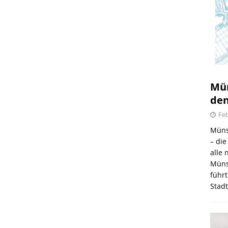
irmes 2026
6.08.2026
Mün
den
Feb
Müns
– di
alle
Müns
führt
Stad