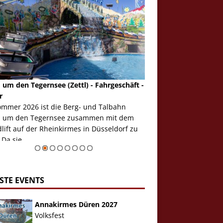
 um den Tegernsee (Zettl) - Fahrgeschäft -
Mondlift (Zettl) - Fahrg
r
Auch den Mondlift woll
ommer 2026 ist die Berg- und Talbahn
herausstellen, denn da
 um den Tegernsee zusammen mit dem
auf der Rheinkirmes in
ift auf der Rheinkirmes in Düsseldorf zu
sieht...
 Da sie ...
Zur Bildgalerie
STE EVENTS
Annakirmes Düren 2027
Volksfest