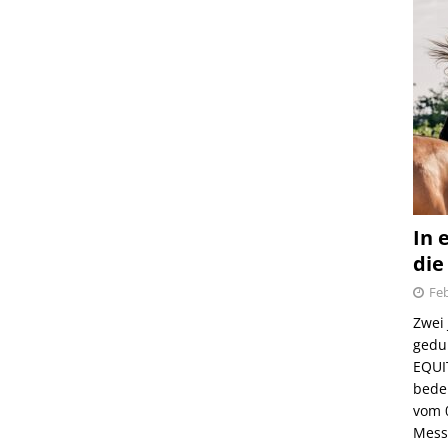
In 
die
Feb
Zwei
gedul
EQUI
bede
vom 
Mess