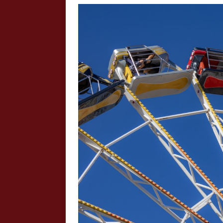
Crazy Outback (Kollmann) - Laufge
Bilder
Schau Dir hier Bilder vom Laufgesc
Outback" an.
Z