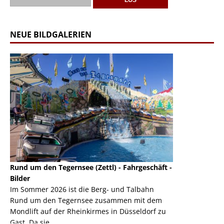
NEUE BILDGALERIEN
Rund um den Tegernsee (Zettl) - Fahrgeschäft -
Mondlift (Zettl
k
Bilder
Auch den Mondl
m
Im Sommer 2026 ist die Berg- und Talbahn
herausstellen,
m
Rund um den Tegernsee zusammen mit dem
auf der Rheink
Mondlift auf der Rheinkirmes in Düsseldorf zu
sieht...
erie
Gast. Da sie ...