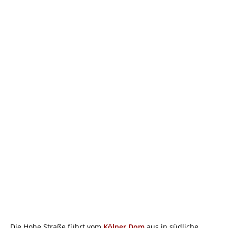
Die Hohe Straße führt vom
Kölner Dom
aus in südliche