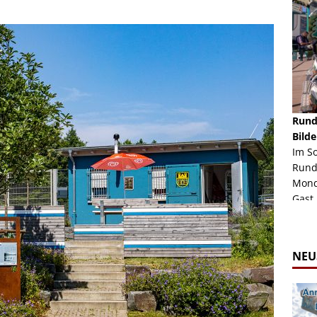
schäft -
Rheinkirmes Düsseldorf 2022
Rund
Auch im Jahr 2026 immer noch mal einen Blick
Bilde
häft "Crazy
Wert, die Rheinkirmes aus dem Jahr 2022. Am
Im S
Sonntag Nachmittag waren wir bei herrlichem
Rund
ur Bildgalerie
Sommerw...
Mondl
Zur Bildgalerie
Gast.
NEU