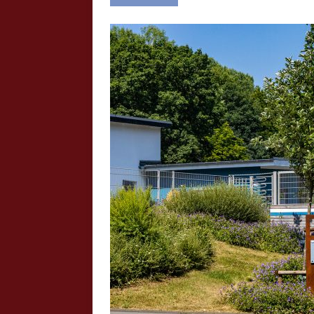
Crazy Outback (Kollmann) - Laufge
Bilder
Schau Dir hier Bilder vom Laufgesc
Outback" an.
Z