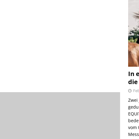
In 
die
Feb
Zwei
gedul
EQUI
bede
vom 
Mess