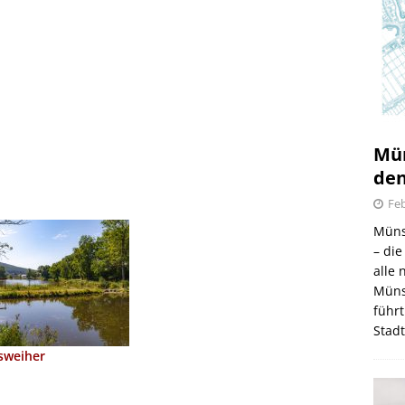
Mün
den
Feb
Müns
– di
alle
Müns
führt
Stad
weiher