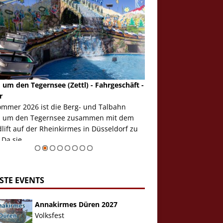
 um den Tegernsee (Zettl) - Fahrgeschäft -
Mondlift (Zettl) - Fahrg
r
Auch den Mondlift woll
ommer 2026 ist die Berg- und Talbahn
herausstellen, denn da
 um den Tegernsee zusammen mit dem
auf der Rheinkirmes in
ift auf der Rheinkirmes in Düsseldorf zu
sieht...
 Da sie ...
Zur Bildgalerie
STE EVENTS
Annakirmes Düren 2027
Volksfest