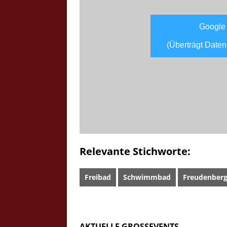
Google
(Überträgt Daten
Relevante Stichworte:
Freibad
Schwimmbad
Freudenber
AKTUELLE GROSSEVENTS