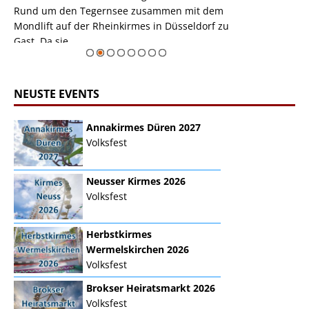
m
Rund um den Tegernsee zusammen mit dem
auf der Rheink
Mondlift auf der Rheinkirmes in Düsseldorf zu
sieht...
erie
Gast. Da sie ...
Zur Bildgalerie
NEUSTE EVENTS
Annakirmes Düren 2027
Volksfest
Neusser Kirmes 2026
Volksfest
Herbstkirmes
Wermelskirchen 2026
Volksfest
Brokser Heiratsmarkt 2026
Volksfest