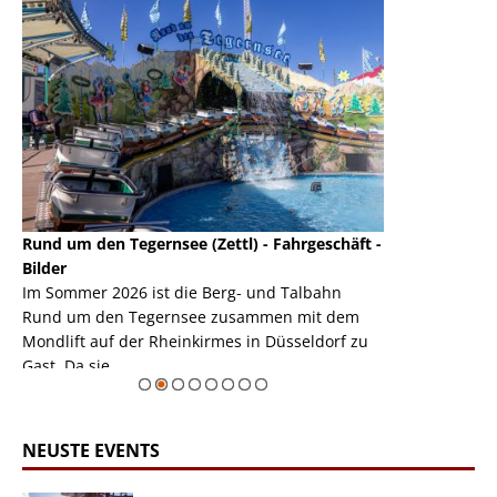
Rund um den Tegernsee (Zettl) - Fahrgeschäft -
Mondlift (Zettl
k
Bilder
Auch den Mondl
m
Im Sommer 2026 ist die Berg- und Talbahn
herausstellen,
m
Rund um den Tegernsee zusammen mit dem
auf der Rheink
Mondlift auf der Rheinkirmes in Düsseldorf zu
sieht...
erie
Gast. Da sie ...
Zur Bildgalerie
NEUSTE EVENTS