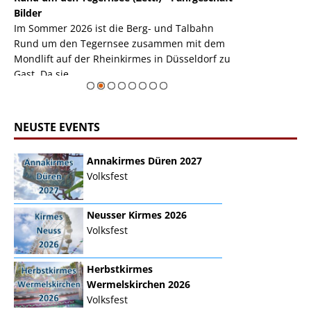
k
Bilder
Auch den Mondl
m
Im Sommer 2026 ist die Berg- und Talbahn
herausstellen,
m
Rund um den Tegernsee zusammen mit dem
auf der Rheink
Mondlift auf der Rheinkirmes in Düsseldorf zu
sieht...
erie
Gast. Da sie ...
Zur Bildgalerie
NEUSTE EVENTS
Annakirmes Düren 2027
Volksfest
Neusser Kirmes 2026
Volksfest
Herbstkirmes
Wermelskirchen 2026
Volksfest