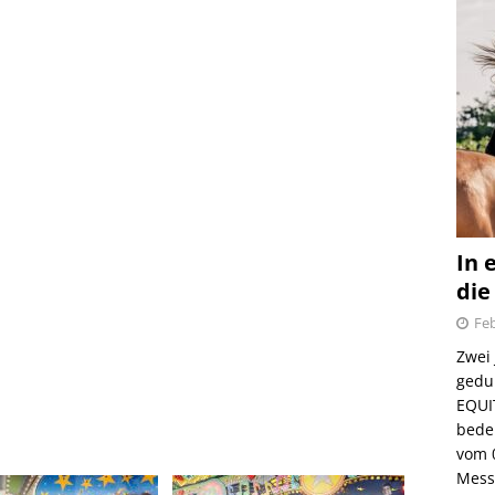
In 
die
Feb
Zwei
gedul
EQUI
bede
vom 
Mess