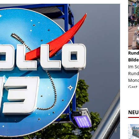
schäft -
Rheinkirmes Düsseldorf 2022
Rund
Auch im Jahr 2026 immer noch mal einen Blick
Bilde
häft "Crazy
Wert, die Rheinkirmes aus dem Jahr 2022. Am
Im S
Sonntag Nachmittag waren wir bei herrlichem
Rund
ur Bildgalerie
Sommerw...
Mondl
Zur Bildgalerie
Gast.
NEU