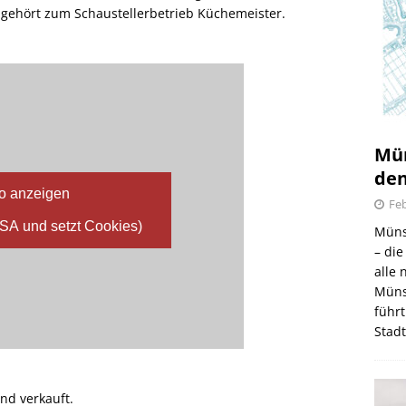
3 gehört zum Schaustellerbetrieb Küchemeister.
Mün
den
o anzeigen
Feb
USA und setzt Cookies)
Müns
– di
alle
Müns
führt
Stad
nd verkauft.