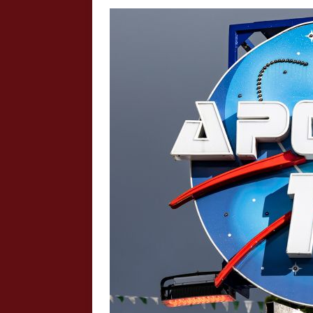
Crazy Outback (Kollmann) - Laufge
Bilder
Schau Dir hier Bilder vom Laufgesc
Outback" an.
Z