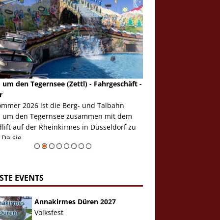
 um den Tegernsee (Zettl) - Fahrgeschäft -
Mondlift (Zettl) - Fahrg
r
Auch den Mondlift woll
ommer 2026 ist die Berg- und Talbahn
herausstellen, denn da
 um den Tegernsee zusammen mit dem
auf der Rheinkirmes in
ift auf der Rheinkirmes in Düsseldorf zu
sieht...
 Da sie ...
Zur Bildgalerie
STE EVENTS
Annakirmes Düren 2027
Volksfest