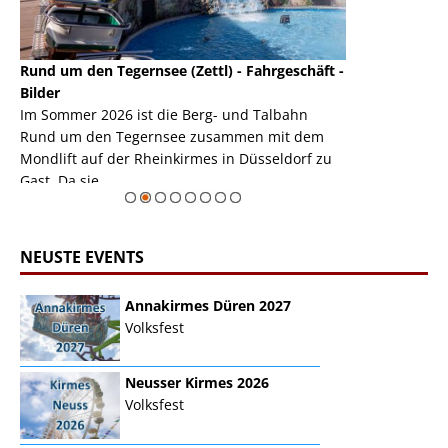
Rund um den Tegernsee (Zettl) - Fahrgeschäft -
Mondlift (Zettl
k
Bilder
Auch den Mondl
m
Im Sommer 2026 ist die Berg- und Talbahn
herausstellen,
m
Rund um den Tegernsee zusammen mit dem
auf der Rheink
Mondlift auf der Rheinkirmes in Düsseldorf zu
sieht...
erie
Gast. Da sie ...
Zur Bildgalerie
NEUSTE EVENTS
Annakirmes Düren 2027
Volksfest
Neusser Kirmes 2026
Volksfest