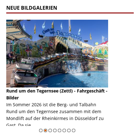
NEUE BILDGALERIEN
Rund um den Tegernsee (Zettl) - Fahrgeschäft -
Mondlift (Zettl
k
Bilder
Auch den Mondl
m
Im Sommer 2026 ist die Berg- und Talbahn
herausstellen,
m
Rund um den Tegernsee zusammen mit dem
auf der Rheink
Mondlift auf der Rheinkirmes in Düsseldorf zu
sieht...
erie
Gast. Da sie ...
Zur Bildgalerie